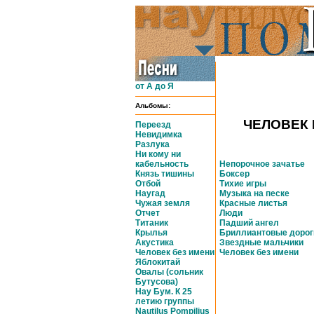
от А до Я
Альбомы:
ЧЕЛОВЕК 
Переезд
Невидимка
Разлука
Ни кому ни
кабельность
Непорочное зачатье
Князь тишины
Боксер
Отбой
Тихие игры
Наугад
Музыка на песке
Чужая земля
Красные листья
Отчет
Люди
Титаник
Падший ангел
Крылья
Бриллиантовые дорог
Акустика
Звездные мальчики
Человек без имени
Человек без имени
Яблокитай
Овалы (сольник
Бутусова)
Нау Бум. К 25
летию группы
Nautilus Pompilius