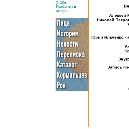
(2 CD)
Вя
Трибьюты и
каверы
Алексей 
Николай Петров
Юрий Ильченко - а
А
Кс
Звук
Запись пр