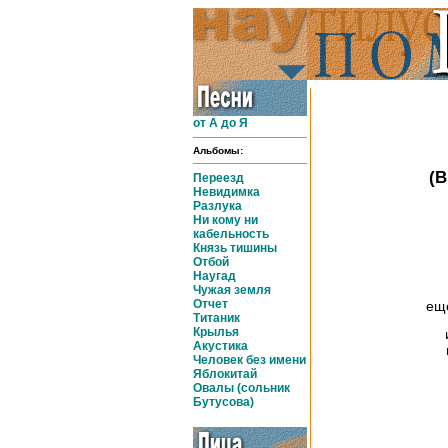
от А до Я
Альбомы:
(В
Переезд
Невидимка
Разлука
Ни кому ни
кабельность
Князь тишины
Отбой
Наугад
Чужая земля
Отчет
ещ
Титаник
Крылья
Акустика
Человек без имени
Яблокитай
Овалы (сольник
Бутусова)